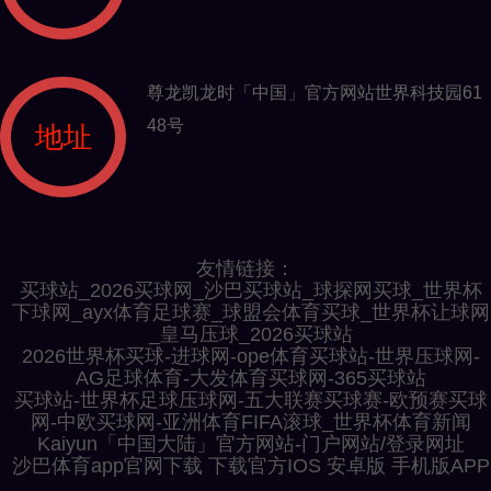
尊龙凯龙时「中国」官方网站世界科技园61
48号
地址
友情链接：
买球站_2026买球网_沙巴买球站_球探网买球_世界杯
下球网_ayx体育足球赛_球盟会体育买球_世界杯让球网
_皇马压球_2026买球站
2026世界杯买球-进球网-ope体育买球站-世界压球网-
AG足球体育-大发体育买球网-365买球站
买球站-世界杯足球压球网-五大联赛买球赛-欧预赛买球
网-中欧买球网-亚洲体育FIFA滚球_世界杯体育新闻
Kaiyun「中国大陆」官方网站-门户网站/登录网址
沙巴体育app官网下载 下载官方IOS 安卓版 手机版APP