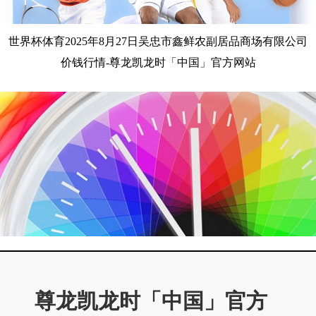
尊龙凯时体育2025年8月27日吉林省辽源市仙城物流园区有限
公司价钱行情-尊龙凯龙时「中国」官方网站
尊龙凯龙时「中国」官方