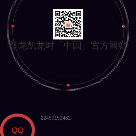
尊龙凯龙时「中国」官方网站
22450151482
QQ