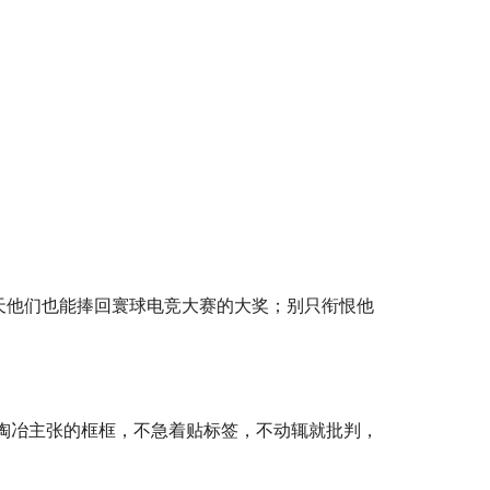
天他们也能捧回寰球电竞大赛的大奖；别只衔恨他
出陶冶主张的框框，不急着贴标签，不动辄就批判，