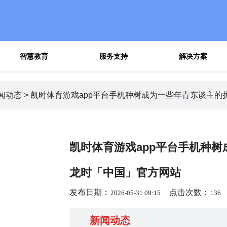
智慧教育
服务支持
解决方案
闻动态
> 凯时体育游戏app平台手机种树成为一些年青东谈主的
凯时体育游戏app平台手机种树
龙时「中国」官方网站
发布日期：
点击次数：
2026-05-31 09:15
136
新闻动态