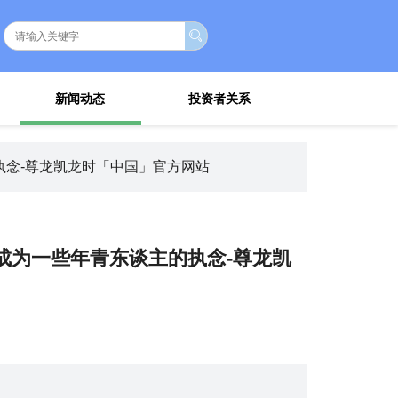
新闻动态
投资者关系
执念-尊龙凯龙时「中国」官方网站
成为一些年青东谈主的执念-尊龙凯