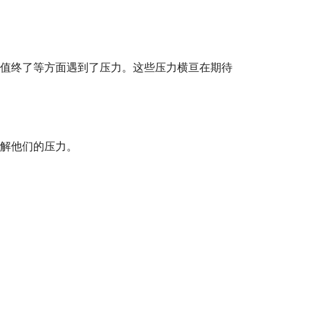
价值终了等方面遇到了压力。这些压力横亘在期待
化解他们的压力。