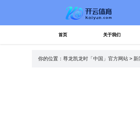
首页
关于我们
你的位置：
尊龙凯龙时「中国」官方网站
>
新