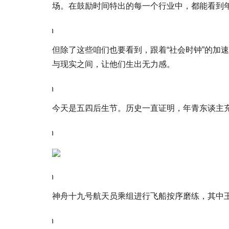
场。在鼓励时间特出的每一个行业中，都能看到
\n
但除了这些咱们也要看到，跟着“社会时钟”的加
与现实之间，让他们生出无力感。
\n
今天是五四后生节。历史一直证明，年青东谈主充
\n
\n
神舟十九号航天员乘组进行飞船按序磨练，其中王浩
\n