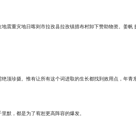
地震重灾地日喀则市拉孜县拉孜镇措布村卸下赞助物资。姜帆 摄
需绝顶珍摄。惟有让所有这个词进取的生长都找到效用点，年青
千里默，都是为了宥恕更高阵容的爆发。