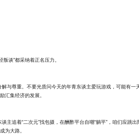
。
经叛谈”都采纳着正名压力。
分解与尊重。不要光质问今天的年青东谈主爱玩游戏，可能有一
鼓励汇集经济的发展。
谈主追着“二次元”找包摄，在酬酢平台自嘲“躺平”，咱们应跳
就成为大路。