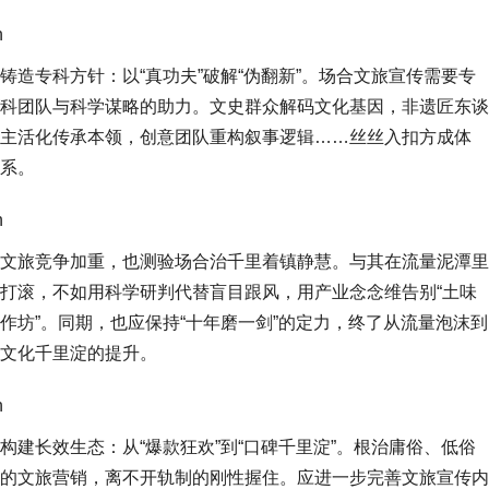
n
铸造专科方针：以“真功夫”破解“伪翻新”。场合文旅宣传需要专
科团队与科学谋略的助力。文史群众解码文化基因，非遗匠东谈
主活化传承本领，创意团队重构叙事逻辑……丝丝入扣方成体
系。
n
文旅竞争加重，也测验场合治千里着镇静慧。与其在流量泥潭里
打滚，不如用科学研判代替盲目跟风，用产业念念维告别“土味
作坊”。同期，也应保持“十年磨一剑”的定力，终了从流量泡沫到
文化千里淀的提升。
n
构建长效生态：从“爆款狂欢”到“口碑千里淀”。根治庸俗、低俗
的文旅营销，离不开轨制的刚性握住。应进一步完善文旅宣传内