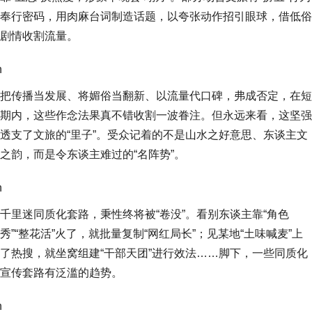
奉行密码，用肉麻台词制造话题，以夸张动作招引眼球，借低俗
剧情收割流量。
n
把传播当发展、将媚俗当翻新、以流量代口碑，弗成否定，在短
期内，这些作念法果真不错收割一波眷注。但永远来看，这坚强
透支了文旅的“里子”。受众记着的不是山水之好意思、东谈主文
之韵，而是令东谈主难过的“名阵势”。
n
千里迷同质化套路，秉性终将被“卷没”。看别东谈主靠“角色
秀”“整花活”火了，就批量复制“网红局长”；见某地“土味喊麦”上
了热搜，就坐窝组建“干部天团”进行效法……脚下，一些同质化
宣传套路有泛滥的趋势。
n