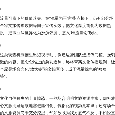
n
流量可贵下的价值迷失。在“流量为王”的指点棒下，仍有部分场
合将文旅传播数据等同于宣传实效，把文化厚度简化为数据热
度，把事业深度异化为扮演强度，堕入“唯流量论”误区。
n
这类调查机制催生出短视行动，倒逼运营团队选拔低门槛、强刺
激的内容。但念念维上的急功近利，终将背离文化传播规则，让
本应是场合文化“放大镜”的文旅宣传，成了流量躁急的“哈哈
镜”。
n
文化自信缺失的圭臬惶恐。一些场合明明文旅资源丰富，却将放
心文脉刖趾适屦地塞进庸俗化、低俗化的视频剧本里；还有场合
的文旅资源尚未充分挖掘，却如故以为我方底气不及，不如径直