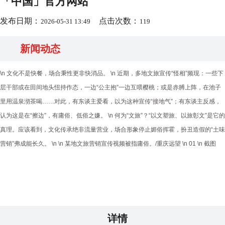
「中国」官方网站
发布日期：
点击次数：
2026-05-31 13:49
119
新闻动态
\n 文化不是快餐，场合秉性更非快消品。 \n 近期，多地文旅宣传“怪相”频现：一些下
层干部或在田间地头忸持作态，一边“公主抱”一边互喂樱桃；或是赤膊上阵，在池子
里用温泉沏茶喝……对此，有东谈主爱看，以为这种宣传“接地气”；有东谈主反感，
认为这是在“擦边”，有庸俗、低俗之嫌。 \n 何为“文旅”？“以文塑旅、以旅彰文”是它的
真理。应该看到，文化传承绝非流量营业，场合形象停止媚俗挥霍，扮丑造假的“土味
营销”弗成能长久。 \n \n 某地文旅营销宣传视频被指庸俗。/重庆远望 \n 01 \n 截图
详情