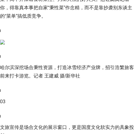
你，得靠真本事把自家“秉性菜”作念精，而不是靠抄袭别东谈主
的“菜单”搞低质竞争。
n
n
哈尔滨深挖场合秉性资源，打造冰雪经济产业牌，招引浩繁旅客
前来打卡游览。记者 王建威 摄/新华社
n
03
n
文旅宣传是场合文化的展示窗口，更是国度文化软实力的具象投