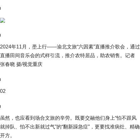
n
n
2024年11月，垄上行——渝北文旅“六因素”直播推介歌会，通过
直播田间音乐会的式样引流，推介农特居品，助农销售。记者
张春晓 摄/视觉重庆
n
02
n
虽然，也应看到场合文旅的辛劳。既要交融他们身上“怕不跟风
就掉队、怕不出新就过气”的“翻新躁急症”，更要找准病灶、精确
开方。