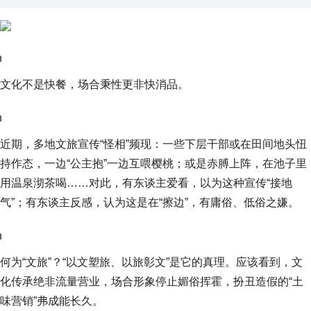
n
文化不是快餐，场合秉性更非快消品。
n
近期，多地文旅宣传“怪相”频现：一些下层干部或在田间地头忸
持作态，一边“公主抱”一边互喂樱桃；或是赤膊上阵，在池子里
用温泉沏茶喝……对此，有东谈主爱看，以为这种宣传“接地
气”；有东谈主反感，认为这是在“擦边”，有庸俗、低俗之嫌。
n
何为“文旅”？“以文塑旅、以旅彰文”是它的真理。应该看到，文
化传承绝非流量营业，场合形象停止媚俗挥霍，扮丑造假的“土
味营销”弗成能长久。