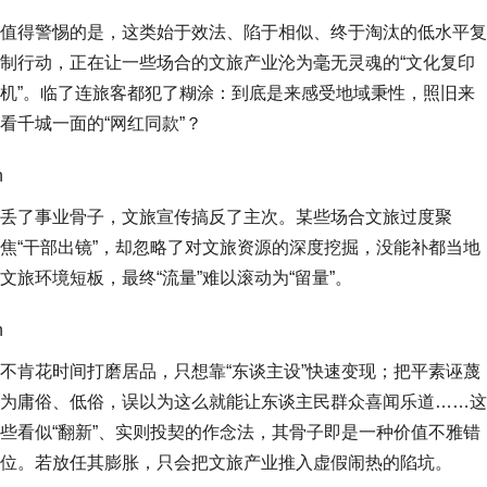
值得警惕的是，这类始于效法、陷于相似、终于淘汰的低水平复
制行动，正在让一些场合的文旅产业沦为毫无灵魂的“文化复印
机”。临了连旅客都犯了糊涂：到底是来感受地域秉性，照旧来
看千城一面的“网红同款”？
n
丢了事业骨子，文旅宣传搞反了主次。某些场合文旅过度聚
焦“干部出镜”，却忽略了对文旅资源的深度挖掘，没能补都当地
文旅环境短板，最终“流量”难以滚动为“留量”。
n
不肯花时间打磨居品，只想靠“东谈主设”快速变现；把平素诬蔑
为庸俗、低俗，误以为这么就能让东谈主民群众喜闻乐道……这
些看似“翻新”、实则投契的作念法，其骨子即是一种价值不雅错
位。若放任其膨胀，只会把文旅产业推入虚假闹热的陷坑。