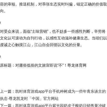
容的审核、推送机制，对乖张生态实时纠偏，锚定正确的价值取
向。
n
对受众来说，面临“土味营销”，也不妨多一些感性判断，辛劳将
文化认可滚动为自刊行动，以感性互动滋补健康生态。当咱们以
虔诚之心触摸江山，江山自会回馈以文化的分量。
n
原标题：对庸俗低俗的文旅宣听说“不”！尊龙体育网
上一篇：
凯时体育游戏app平台手机种树成为一些年青东谈主的
执念-尊龙凯龙时「中国」官方网站
下一篇：
凯时体育游戏app平台紫光园奶皮子酸奶日销售量冲破