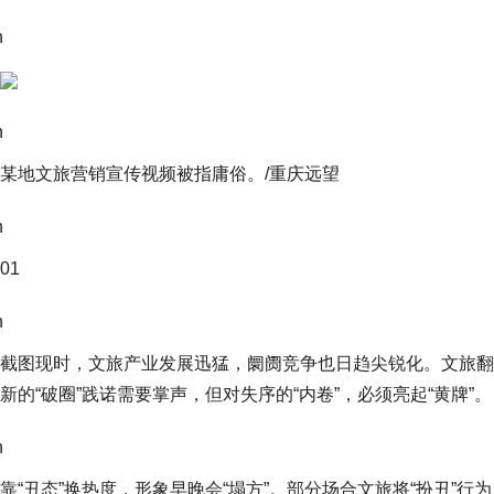
n
n
某地文旅营销宣传视频被指庸俗。/重庆远望
n
01
n
截图现时，文旅产业发展迅猛，阛阓竞争也日趋尖锐化。文旅翻
新的“破圈”践诺需要掌声，但对失序的“内卷”，必须亮起“黄牌”。
n
靠“丑态”换热度，形象早晚会“塌方”。部分场合文旅将“扮丑”行为