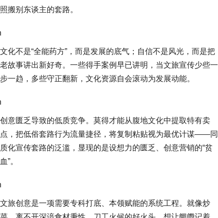
照搬别东谈主的套路。
n
文化不是“全能药方”，而是发展的底气；自信不是风光，而是把
老故事讲出新好奇。一些得手案例早已讲明，当文旅宣传少些一
步一趋，多些守正翻新，文化资源自会滚动为发展动能。
n
创意匮乏导致的低质竞争。莫得才能从腹地文化中提取特有卖
点，把低俗套路行为流量捷径，将复制粘贴视为最优计谋——同
质化宣传套路的泛滥，显现的是设想力的匮乏、创意营销的“贫
血”。
n
文旅创意是一项需要专科打底、本领赋能的系统工程。就像炒
菜，离不开深谙食材秉性、刀工火候的好火头。想让阛阓记着