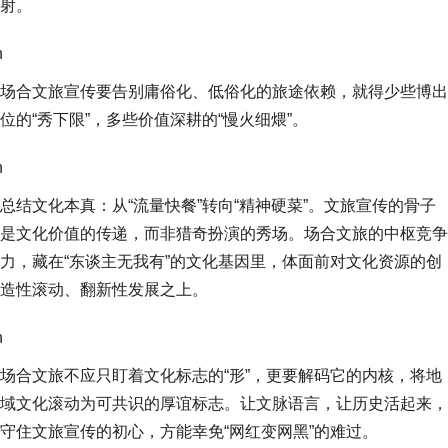
射。
n
场合文旅宣传要告别庸俗化、低俗化的旅途依赖，就得少些博出
位的“秀下限”，多些价值深耕的“慢火细煨”。
n
总结文化本真：从“流量快餐”转向“精神硬菜”。文旅宣传的骨子
是文化价值的传递，而非猎奇扮演的秀场。场合文旅的中枢竞争
力，藏在“东谈主无我有”的文化基因里，体面前对文化资源的创
造性滚动、翻新性发展之上。
n
场合文旅不应只盯着文化标志的“形”，更要解码它的内核，将地
域文化滚动为可共识的厚谊标志。让文脉语言，让历史活起来，
守住文旅宣传的初心，方能幸免“网红变网黑”的难过。