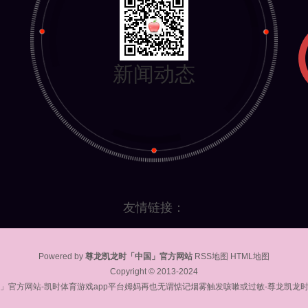
新闻动态
友情链接：
Powered by
尊龙凯龙时「中国」官方网站
RSS地图
HTML地图
Copyright
© 2013-2024
」官方网站-凯时体育游戏app平台姆妈再也无谓惦记烟雾触发咳嗽或过敏-尊龙凯龙