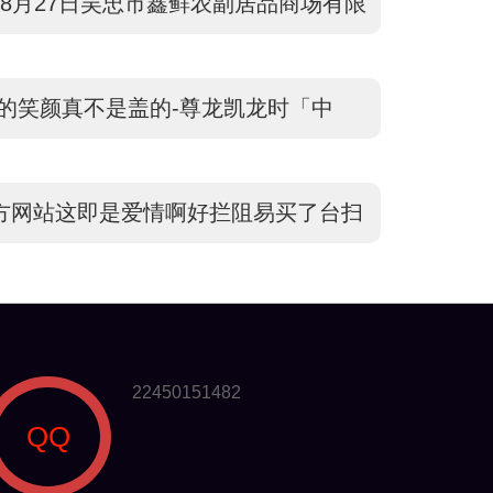
年8月27日吴忠市鑫鲜农副居品商场有限
龙凯龙时「中国」官方网站
的笑颜真不是盖的-尊龙凯龙时「中
官方网站这即是爱情啊好拦阻易买了台扫
「中国」官方网站
22450151482
QQ