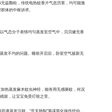
5无益颗粒，传统电热蚊香片气息历害，均可能激
密群体的中枢诉求。
药以气态分子表情均匀蒸发至空气中，贝贝健无香
、蒸发不均的问题。睡前开启后，卧室空气簇新无
过加热蒸发麻木蚊虫神经，能有用无感驱蚊，何况
资残留，让宝宝免受叮咬之苦。
药液蒸发沉稳，“开关胁制”筹谋简化操作经由，