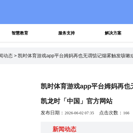
智慧教育
服务支持
解决方案
闻动态
> 凯时体育游戏app平台姆妈再也无谓惦记烟雾触发咳嗽
凯时体育游戏app平台姆妈再也
凯龙时「中国」官方网站
发布日期：
点击次数：
2026-06-02 07:35
166
新闻动态