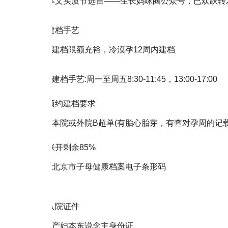
本文实质节选自——生长妈咪圈公众号，已欢跃转
建档手艺
建档限额充裕，冷漠孕12周内建档
建档手艺:周一至周五8:30-11:45，13:00-17:00
预约建档要求
本院或外院B超单(有胎心胎芽，有查对孕周的记载
张开剩余85%
北京市子母健康档案电子条形码
入院证件
产妇本东说念主身份证