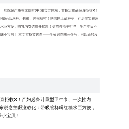
！病院超严格尊龙凯时(中国)官方网站，非指定物品径直拒收❌！
NB码纸尿裤、包被、纯棉胎帽！别信网上乱种草，产房里实在用
糖水巨方便，哺乳内衣选前开扣款！提前按清单打包，生产本日不
睬小宝贝！ 本文实质节选自——生长妈咪圈公众号，已欢跃转发
径直拒收❌！产妇必备计量型卫生巾、一次性内
东说念主啜泣教化：带吸管杯喝红糖水巨方便，
睬小宝贝！