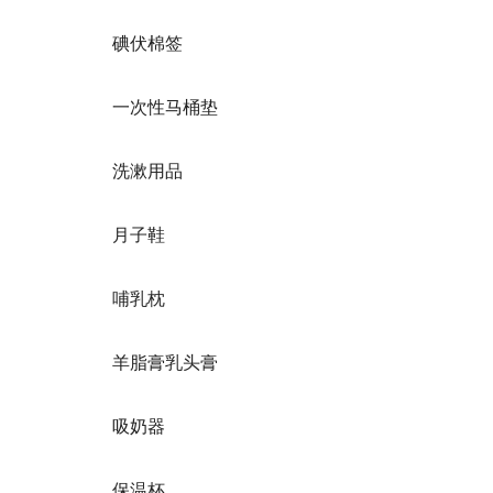
碘伏棉签
一次性马桶垫
洗漱用品
月子鞋
哺乳枕
羊脂膏乳头膏
吸奶器
保温杯