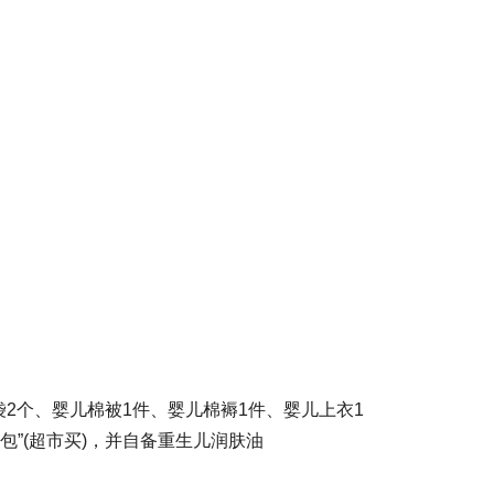
袋2个、婴儿棉被1件、婴儿棉褥1件、婴儿上衣1
包”(超市买)，并自备重生儿润肤油