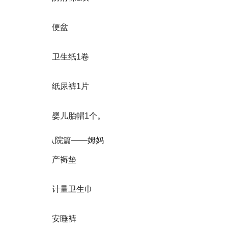
便盆
卫生纸1卷
纸尿裤1片
婴儿胎帽1个。
入院篇——姆妈
产褥垫
计量卫生巾
安睡裤