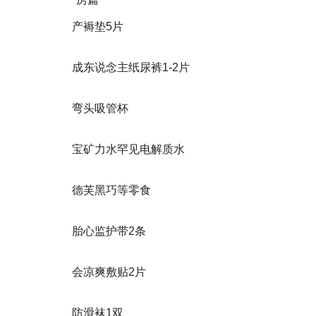
产褥垫5片
成东说念主纸尿裤1-2片
弯头吸管杯
宝矿力水罕见电解质水
德芙黑巧等零食
胎心监护带2条
会凉爽敷贴2片
防滑袜1双