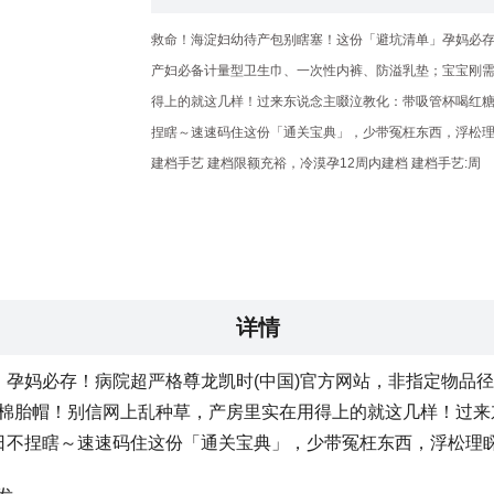
救命！海淀妇幼待产包别瞎塞！这份「避坑清单」孕妈必存
产妇必备计量型卫生巾、一次性内裤、防溢乳垫；宝宝刚需
得上的就这几样！过来东说念主啜泣教化：带吸管杯喝红
捏瞎～速速码住这份「通关宝典」，少带冤枉东西，浮松理
建档手艺 建档限额充裕，冷漠孕12周内建档 建档手艺:周
详情
孕妈必存！病院超严格尊龙凯时(中国)官方网站，非指定物品
纯棉胎帽！别信网上乱种草，产房里实在用得上的就这几样！过来
日不捏瞎～速速码住这份「通关宝典」，少带冤枉东西，浮松理