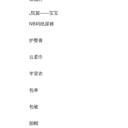
入院篇——宝宝
NB码纸尿裤
护臀膏
云柔巾
半背衣
包单
包被
胎帽