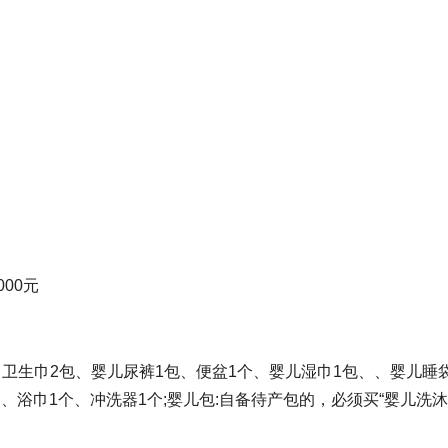
00元
包、卫生巾2包、婴儿尿裤1包、便盆1个、婴儿湿巾1包、、婴儿睡
、浴巾1个、冲洗器1个;婴儿包:自备待产包的，必须买“婴儿洗沐